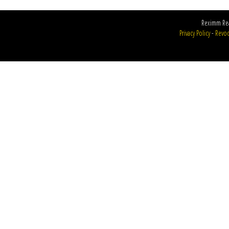
Reximm Rea
Privacy Policy
-
Revoc