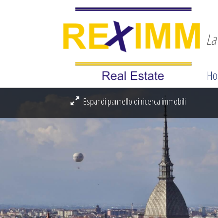
La
Ho
Espandi pannello di ricerca immobili