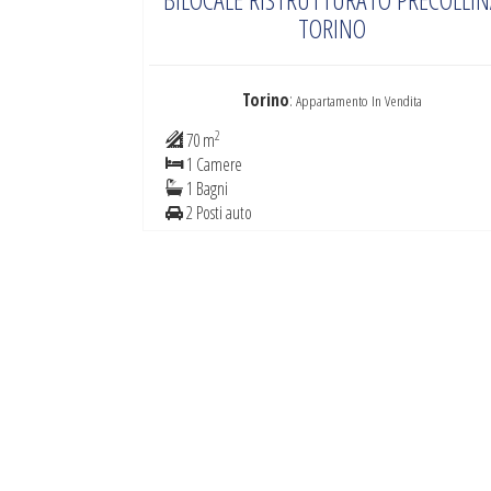
TORINO
Torino
:
Appartamento In Vendita
2
70 m
1 Camere
1 Bagni
2 Posti auto