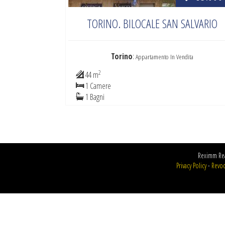
TORINO. BILOCALE SAN SALVARIO
Torino
:
Appartamento In Vendita
2
44 m
1 Camere
1 Bagni
Reximm Rea
Privacy Policy
-
Revoc