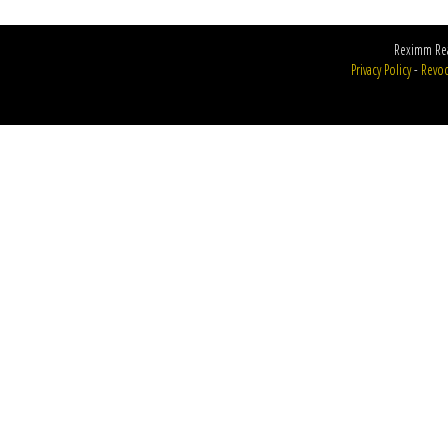
Reximm Rea
Privacy Policy
-
Revoc