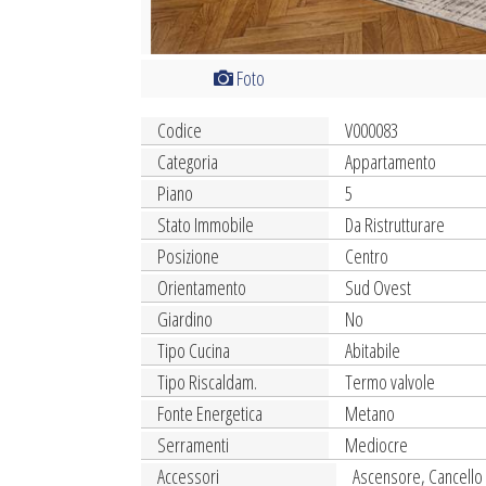
Foto
Codice
V000083
Categoria
Appartamento
Piano
5
Stato Immobile
Da Ristrutturare
Posizione
Centro
Orientamento
Sud Ovest
Giardino
No
Tipo Cucina
Abitabile
Tipo Riscaldam.
Termo valvole
Fonte Energetica
Metano
Serramenti
Mediocre
Accessori
Ascensore, Cancello El